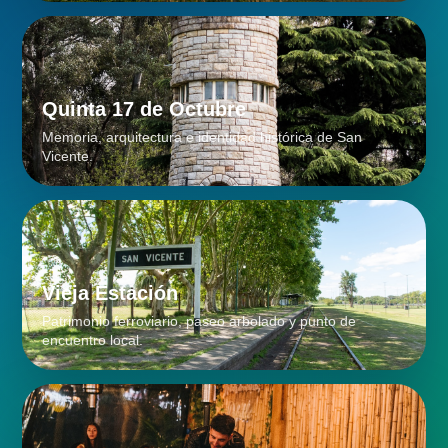
Quinta 17 de Octubre
Memoria, arquitectura e identidad histórica de San
Vicente.
Vieja Estación
Patrimonio ferroviario, paseo arbolado y punto de
encuentro local.
Circuitos y alojamiento