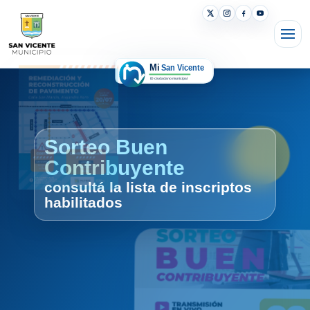
San Vicente avanza
con más beneficios para los
buenos contribuyentes
Online
Pagá tus tasas con
descuento