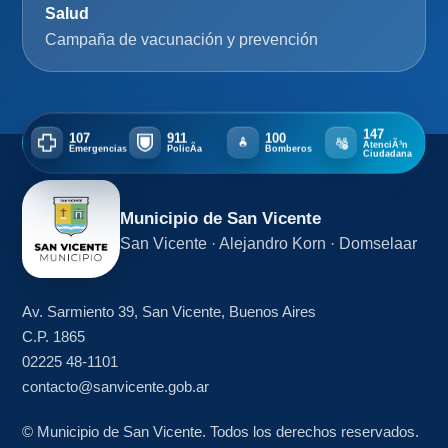
147
107
911
100
AtenciÃ³n
Emergencias
PolicÃ­a
Bomberos
Ciudadana
Municipio de San Vicente
San Vicente · Alejandro Korn · Domselaar
Av. Sarmiento 39, San Vicente, Buenos Aires
C.P. 1865
02225 48-1101
contacto@sanvicente.gob.ar
© Municipio de San Vicente. Todos los derechos reservados.