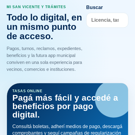
Todo lo digital, en
un mismo punto
de acceso.
Pagos, turnos, reclamos, expedientes,
beneficios y la futura app municipal
conviven en una sola experiencia para
vecinos, comercios e instituciones.
TASAS ONLINE
Pagá más fácil y accedé a
beneficios por pago
digital.
Consultá boletas, adherí medios de pago, descargá
comprobantes y seguí campañas de regularización
desde un entorno simple.