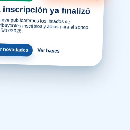
 inscripción ya finalizó
reve publicaremos los listados de
ibuyentes inscriptos y aptos para el sorteo
15/07/2026.
r novedades
Ver bases