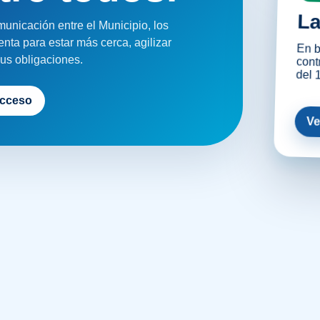
La
unicación entre el Municipio, los
nta para estar más cerca, agilizar
En b
contr
us obligaciones.
del 
acceso
Ve