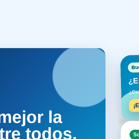
Bu
¿E
¿Cum
¡
mejor la
re todos.
So